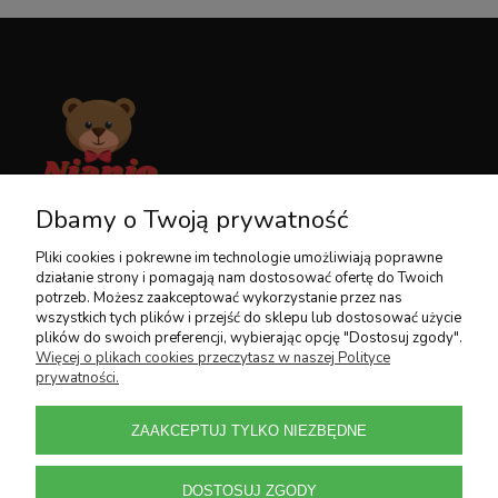
Dbamy o Twoją prywatność
sklep@nianio.pl
Email:
Pliki cookies i pokrewne im technologie umożliwiają poprawne
działanie strony i pomagają nam dostosować ofertę do Twoich
Moje konto
potrzeb. Możesz zaakceptować wykorzystanie przez nas
wszystkich tych plików i przejść do sklepu lub dostosować użycie
plików do swoich preferencji, wybierając opcję "Dostosuj zgody".
Więcej o plikach cookies przeczytasz w naszej Polityce
Informacje
prywatności.
Pomoc
ZAAKCEPTUJ TYLKO NIEZBĘDNE
DOSTOSUJ ZGODY